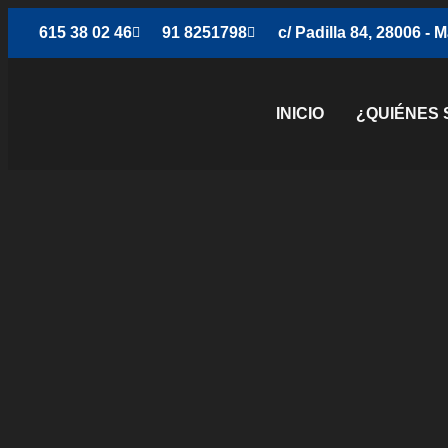
615 38 02 46
91 8251798
c/ Padilla 84, 28006 - 
INICIO
¿QUIÉNES