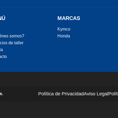
NÚ
MARCAS
Kymco
énes somos?
Honda
cios de taller
da
acto
Política de Privacidad
Aviso Legal
Polí
s.