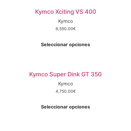
variantes.
de
Las
producto
Kymco Xciting VS 400
opciones
Kymco
se
6,550.00
€
pueden
Este
elegir
producto
en
Seleccionar opciones
tiene
la
múltiples
página
variantes.
de
Las
producto
Kymco Super Dink GT 350
opciones
Kymco
se
4,750.00
€
pueden
Este
elegir
producto
en
Seleccionar opciones
tiene
la
múltiples
página
variantes.
de