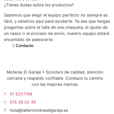
opciones
¿Tienes dudas sobre los productos?
se
Sabemos que elegir el equipo perfecto no siempre es
pueden
fácil, y estamos aquí para ayudarte. Ya sea que tengas
elegir
preguntas sobre la talla de una chaqueta, el ajuste de
en
un casco o el proceso de envío, nuestro equipo estará
la
encantado de asesorarte.
página
Contacto
de
producto
Moteras El Garaje • Scooters de calidad, atención
cercana y respaldo confiable. Conduce tu camino
con las mejores marcas.
91 8251798
615 38 02 46
hola@tallermoteraselgaraje.es