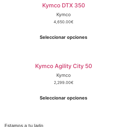
Las
producto
Kymco DTX 350
opciones
Kymco
se
4,650.00
€
pueden
Este
elegir
producto
en
Seleccionar opciones
tiene
la
múltiples
página
variantes.
de
Las
producto
Kymco Agility City 50
opciones
Kymco
se
2,299.00
€
pueden
Este
elegir
producto
en
Seleccionar opciones
tiene
la
múltiples
página
variantes.
de
Las
producto
Estamos a tu lado