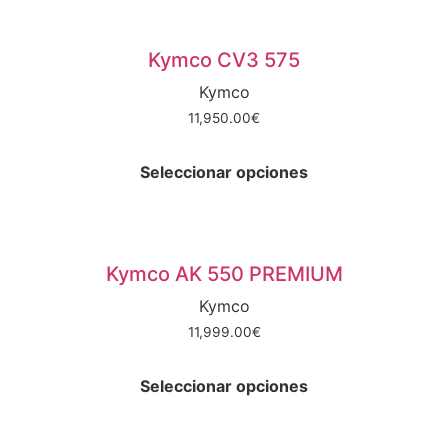
Kymco CV3 575
Kymco
11,950.00
€
Este
producto
Seleccionar opciones
tiene
múltiples
variantes.
Las
Kymco AK 550 PREMIUM
opciones
Kymco
se
11,999.00
€
pueden
Este
elegir
producto
en
Seleccionar opciones
tiene
la
múltiples
página